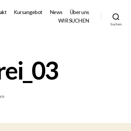
akt
Kursangebot
News
Über uns
WIR SUCHEN
Suchen
rei_03
zu
re
bwn_aquarellmalerei_03