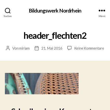
Bildungswerk Nordrhein
Suchen
Menü
header_flechten2
zu
Von
miriam
21. Mai 2016
Keine Kommentare
Beitragsautor
Veröffentlichungsdatum
hea